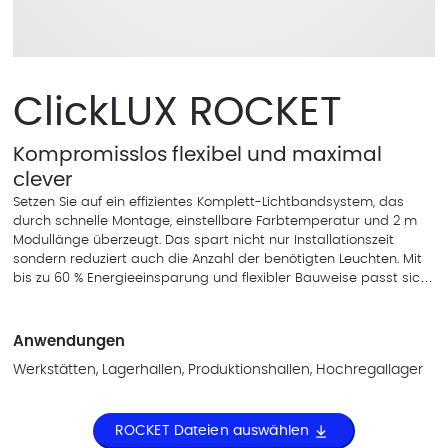
ClickLUX ROCKET
Kompromisslos flexibel und maximal
clever
Setzen Sie auf ein effizientes Komplett-Lichtbandsystem, das
durch schnelle Montage, einstellbare Farbtemperatur und 2 m
Modullänge überzeugt. Das spart nicht nur Installationszeit
sondern reduziert auch die Anzahl der benötigten Leuchten. Mit
bis zu 60 % Energieeinsparung und flexibler Bauweise passt sich
die ClickLUX ROCKET an bestehende Installationen an. Ideal für
Unternehmen die ihre Beleuchtung modernisieren und Kosten
senken wollen.
Anwendungen
Werkstätten, Lagerhallen, Produktionshallen, Hochregallager
ROCKET Dateien auswählen