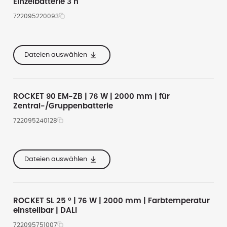
Einzelbatterie 3 h
722095220093
2000
4000
te
67
11500
5000
Dateien auswählen
he
47
8630
6500
Alle anzeigen
ROCKET 90 EM-ZB | 76 W | 2000 mm | für
Zentral-/Gruppenbatterie
722095240128
2000
4000
te
67
11500
5000
Dateien auswählen
he
47
8630
6500
Alle anzeigen
ROCKET SL 25 ° | 76 W | 2000 mm | Farbtemperatur
einstellbar | DALI
722095751007