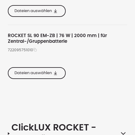
2000
4000
te
67
14200
5000
Dateien auswählen
he
47
10650
6500
Alle anzeigen
ROCKET SL 90 EM-ZB | 76 W | 2000 mm | für
Zentral-/Gruppenbatterie
722095751010
2000
4000
te
67
14200
5000
Dateien auswählen
he
47
10650
6500
Alle anzeigen
ClickLUX ROCKET
-