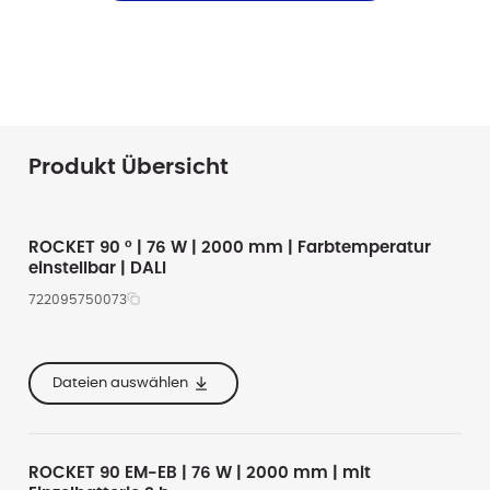
Produkt Übersicht
ROCKET 90 ° | 76 W | 2000 mm | Farbtemperatur
einstellbar | DALI
722095750073
2000
4000
te
67
11500
5000
Dateien auswählen
he
47
8630
6500
Alle anzeigen
ROCKET 90 EM-EB | 76 W | 2000 mm | mit