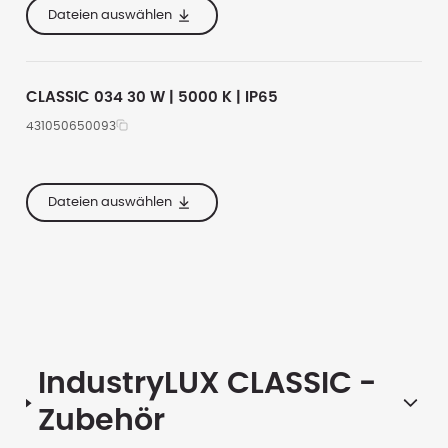
e
330
Dateien auswählen
er
277
CLASSIC 034 30 W | 5000 K | IP65
431050650093
e
220
4300
5000
e
264
Dateien auswählen
er
220
IndustryLUX CLASSIC
-
Zubehör