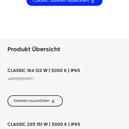
CLASSIC Dateien auswählen
Produkt Übersicht
CLASSIC 164 122 W | 5000 K | IP65
431050650011
e
363
17700
5000
e
355
Dateien auswählen
er
277
CLASSIC 205 151 W | 5000 K | IP65