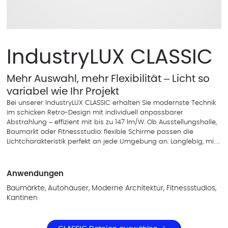
IndustryLUX CLASSIC
Mehr Auswahl, mehr Flexibilität – Licht so
variabel wie Ihr Projekt
Bei unserer IndustryLUX CLASSIC erhalten Sie modernste Technik
im schicken Retro-Design mit individuell anpassbarer
Abstrahlung – effizient mit bis zu 147 lm/W. Ob Ausstellungshalle,
Baumarkt oder Fitnessstudio: flexible Schirme passen die
Lichtcharakteristik perfekt an jede Umgebung an. Langlebig, mit
IP65 und bis zu 44.800lm die smarte Lösung zum fairen Preis. Die
Ein-Punkt-Abhängung macht die Leuchte besonders
Montagefreundlich.
Anwendungen
Baumärkte, Autohäuser, Moderne Architektur, Fitnessstudios,
Kantinen