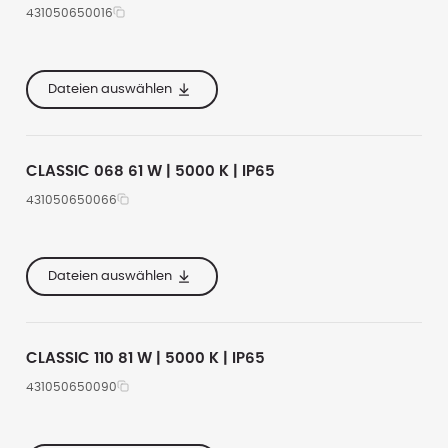
431050650016
494.5
21600
5000
e
455
Dateien auswählen
er
273
CLASSIC 068 61 W | 5000 K | IP65
431050650066
e
220
8550
5000
e
280
Dateien auswählen
er
245
CLASSIC 110 81 W | 5000 K | IP65
431050650090
e
338
11700
5000