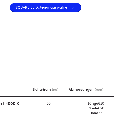
SQUARE BL Dateien auswählen
Lichtstrom
Abmessungen
(lm)
(mm)
m | 4000 K
4400
Länge
620
Breite
620
Höhe
27