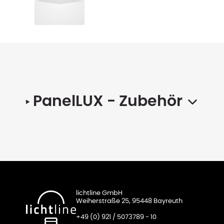
PanelLUX
- Zubehör
lichtline GmbH
Weiherstraße 25, 95448 Bayreuth
+49 (0) 921 / 5073789 - 10