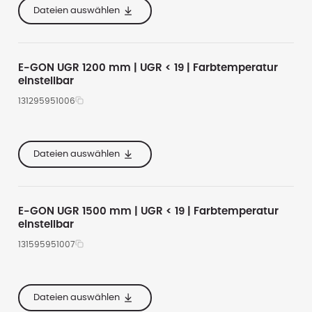
te
163
2400
4000
Dateien auswählen
he
50
2050
Alle anzeigen
E-GON UGR 1200 mm | UGR < 19 | Farbtemperatur
einstellbar
131295951006
1200
3000
te
163
3900
4000
Dateien auswählen
he
50
3350
Alle anzeigen
E-GON UGR 1500 mm | UGR < 19 | Farbtemperatur
einstellbar
131595951007
1500
3000
te
163
5000
4000
Dateien auswählen
he
50
4250