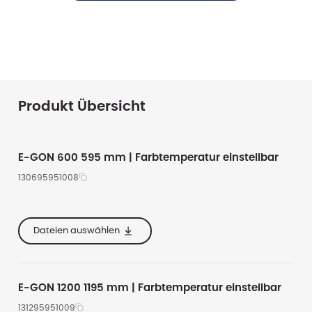
Produkt Übersicht
E-GON 600 595 mm | Farbtemperatur einstellbar
130695951008
e
595
3000
te
155
2550
4000
Dateien auswählen
he
55
2150
Alle anzeigen
E-GON 1200 1195 mm | Farbtemperatur einstellbar
131295951009