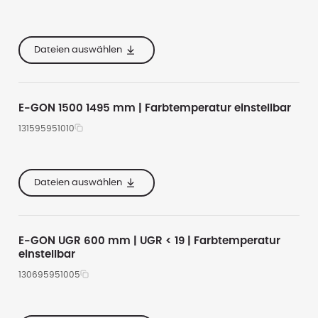
e
1195
3000
te
155
5450
4000
Dateien auswählen
he
55
4500
Alle anzeigen
E-GON 1500 1495 mm | Farbtemperatur einstellbar
131595951010
1495
3000
te
155
6500
4000
Dateien auswählen
he
55
5450
Alle anzeigen
E-GON UGR 600 mm | UGR < 19 | Farbtemperatur
einstellbar
130695951005
e
600
3000