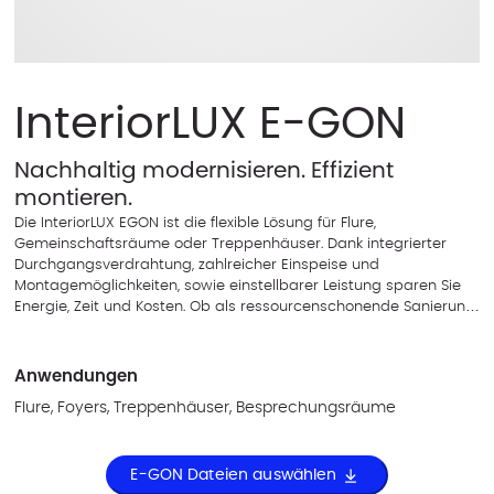
InteriorLUX E-GON
Nachhaltig modernisieren. Effizient
montieren.
Die InteriorLUX EGON ist die flexible Lösung für Flure,
Gemeinschaftsräume oder Treppenhäuser. Dank integrierter
Durchgangsverdrahtung, zahlreicher Einspeise und
Montagemöglichkeiten, sowie einstellbarer Leistung sparen Sie
Energie, Zeit und Kosten. Ob als ressourcenschonende Sanierung
für alte Rasteranbauleuchten oder als Neuinstallation – mit
"EGON" sind Sie mit Sicherheit, langlebig, modern und
zukunftsicher ausgestattet.
Anwendungen
Flure, Foyers, Treppenhäuser, Besprechungsräume
E-GON Dateien auswählen