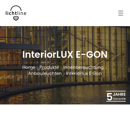
InteriorLUX E-GON
Home
Produkte
Innenbeleuchtung
Anbauleuchten
Interiorlux E Gon
5
JAHRE
Garantie