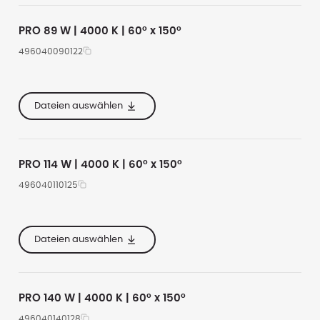
PRO 89 W | 4000 K | 60° x 150°
496040090122
e
535
11700
4000
e
285
Dateien auswählen
e
160
PRO 114 W | 4000 K | 60° x 150°
496040110125
e
620
16000
4000
e
355
Dateien auswählen
e
167
PRO 140 W | 4000 K | 60° x 150°
496040140128