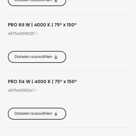
Dateien auswählen
e
160
PRO 89 W | 4000 K | 75° x 150°
497540090121
e
535
11700
4000
e
285
Dateien auswählen
e
160
PRO 114 W | 4000 K | 75° x 150°
497540110124
e
620
15600
4000
e
355
Dateien auswählen
e
167