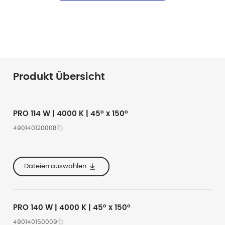
Produkt Übersicht
PRO 114 W | 4000 K | 45° x 150°
490140120008
e
620
15500
4000
e
355
Dateien auswählen
e
167
PRO 140 W | 4000 K | 45° x 150°
490140150009