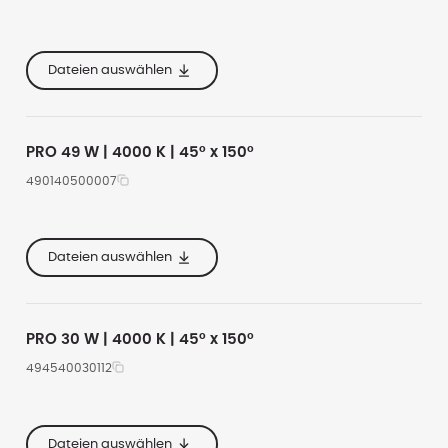
e
620
18700
4000
e
355
Dateien auswählen
e
167
PRO 49 W | 4000 K | 45° x 150°
490140500007
e
535
6450
4000
e
285
Dateien auswählen
e
160
PRO 30 W | 4000 K | 45° x 150°
494540030112
e
535
4000
4000
e
285
Dateien auswählen