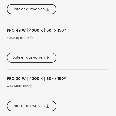
e
620
20500
4000
e
355
Dateien auswählen
e
167
PRO 49 W | 4000 K | 50° x 150°
495040490116
e
535
6900
4000
e
285
Dateien auswählen
e
160
PRO 30 W | 4000 K | 60° x 150°
496040030115
e
535
4000
4000
e
285
Dateien auswählen
e
160