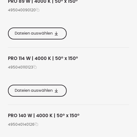
PRO 89 W | 4000 K | 50° x 150°
495040090120
e
535
11600
4000
e
285
Dateien auswählen
e
160
PRO 114 W | 4000 K | 50° x 150°
495040110123
e
620
15600
4000
e
355
Dateien auswählen
e
167
PRO 140 W | 4000 K | 50° x 150°
495040140126