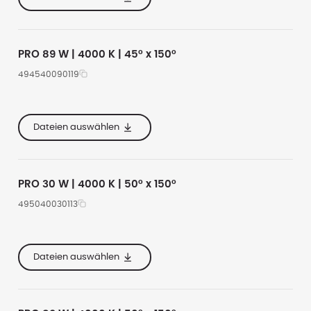
e
160
PRO 89 W | 4000 K | 45° x 150°
494540090119
e
535
11750
4000
e
285
Dateien auswählen
e
160
PRO 30 W | 4000 K | 50° x 150°
495040030113
e
535
4300
4000
e
285
Dateien auswählen
e
160