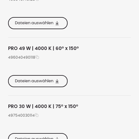
e
620
20100
4000
e
355
Dateien auswählen
e
167
PRO 49 W | 4000 K | 60° x 150°
496040490118
e
535
6350
4000
e
285
Dateien auswählen
e
160
PRO 30 W | 4000 K | 75° x 150°
497540030114
e
535
4200
4000
e
285