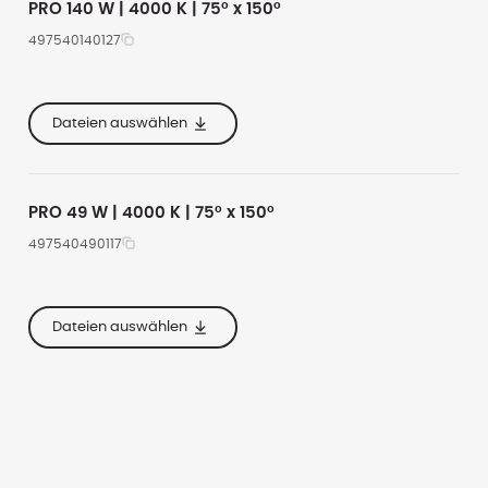
PRO 140 W | 4000 K | 75° x 150°
497540140127
e
620
19600
4000
e
355
Dateien auswählen
e
167
PRO 49 W | 4000 K | 75° x 150°
497540490117
e
535
6400
4000
e
285
Dateien auswählen
e
160