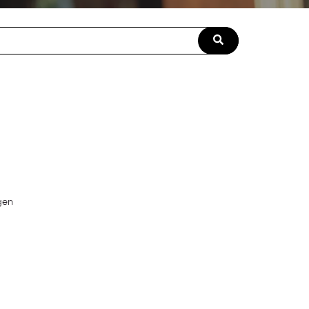
field with an auto-suggest feature attached.
ngen