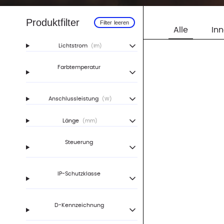
Produktfilter
Filter leeren
Alle
In
Lichtstrom
(lm)
Farbtemperatur
Anschlussleistung
(W)
Länge
(mm)
Steuerung
IP-Schutzklasse
D-Kennzeichnung