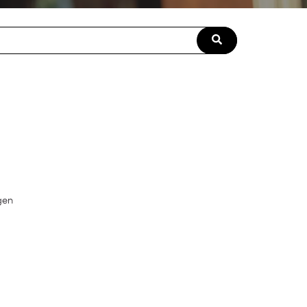
field with an auto-suggest feature attached.
ngen