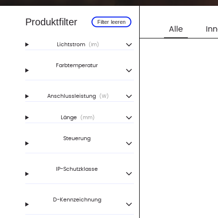
Produktfilter
Filter leeren
Alle
In
Lichtstrom
(lm)
Farbtemperatur
Anschlussleistung
(W)
Länge
(mm)
Steuerung
IP-Schutzklasse
D-Kennzeichnung