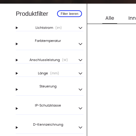
Produktfilter
Filter leeren
Alle
In
Lichtstrom
(lm)
Farbtemperatur
Anschlussleistung
(W)
Länge
(mm)
Steuerung
IP-Schutzklasse
D-Kennzeichnung