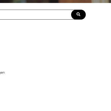
field with an auto-suggest feature attached.
ngen