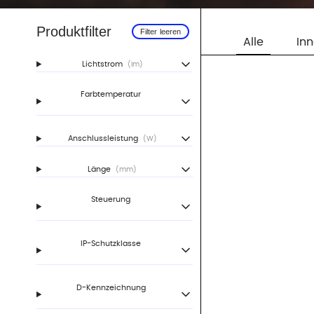
Produktfilter
Filter leeren
Alle
In
Lichtstrom
(lm)
Farbtemperatur
Anschlussleistung
(W)
Länge
(mm)
Steuerung
IP-Schutzklasse
D-Kennzeichnung