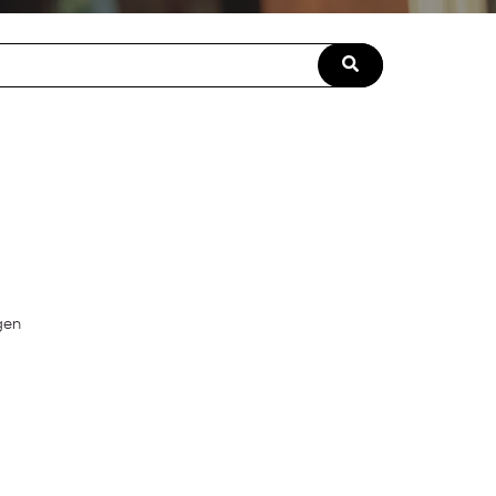
field with an auto-suggest feature attached.
ngen