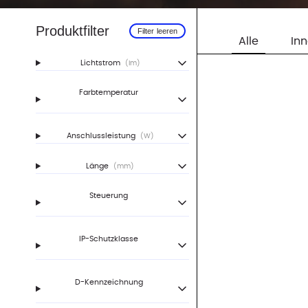
Produktfilter
Filter leeren
Alle
In
Lichtstrom
(lm)
Farbtemperatur
Anschlussleistung
(W)
Länge
(mm)
Steuerung
IP-Schutzklasse
D-Kennzeichnung