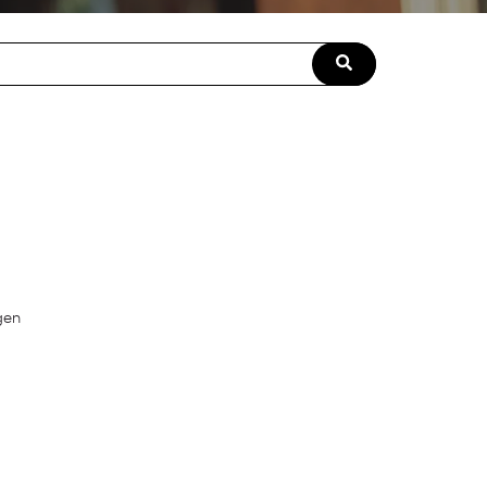
field with an auto-suggest feature attached.
ngen