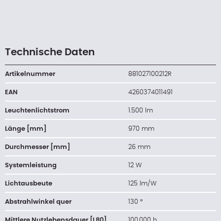
Technische Daten
Artikelnummer
881027100212R
EAN
4260374011491
Leuchtenlichtstrom
1.500 lm
Länge [mm]
970 mm
Durchmesser [mm]
26 mm
Systemleistung
12 W
Lichtausbeute
125 lm/W
Abstrahlwinkel quer
130 °
Mittlere Nutzlebensdauer [L80]
100.000 h