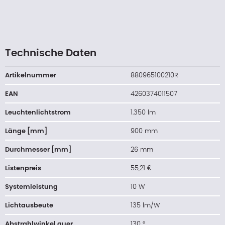
Technische Daten
Artikelnummer
880965100210R
EAN
4260374011507
Leuchtenlichtstrom
1.350 lm
Länge [mm]
900 mm
Durchmesser [mm]
26 mm
Listenpreis
55,21 €
Systemleistung
10 W
Lichtausbeute
135 lm/W
Abstrahlwinkel quer
130 °