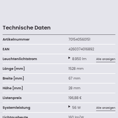
Technische Daten
Artikelnummer
701540560151
EAN
4260374016892
Leuchtenlichtstrom
8.950 lm
Alle anzeigen
Länge [mm]
1528 mm
Breite [mm]
67 mm
Höhe [mm]
28 mm
Listenpreis
196,88 €
Systemleistung
56 W
Alle anzeigen
Lichtausbeute
160 lm/W