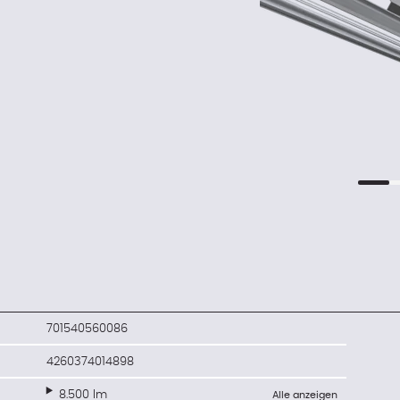
701540560086
4260374014898
8.500 lm
Alle anzeigen