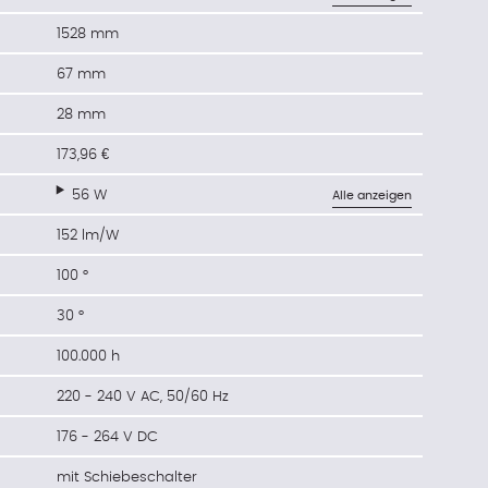
1528 mm
67 mm
28 mm
173,96 €
56 W
Alle anzeigen
152 lm/W
100 °
30 °
100.000 h
220 - 240 V AC, 50/60 Hz
176 - 264 V DC
mit Schiebeschalter