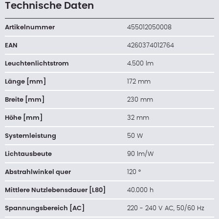
Technische Daten
Artikelnummer
455012050008
EAN
4260374012764
Leuchtenlichtstrom
4.500 lm
Länge [mm]
172 mm
Breite [mm]
230 mm
Höhe [mm]
32 mm
Systemleistung
50 W
Lichtausbeute
90 lm/W
Abstrahlwinkel quer
120 °
Mittlere Nutzlebensdauer [L80]
40.000 h
Spannungsbereich [AC]
220 - 240 V AC, 50/60 Hz