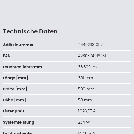
Technische Daten
Artikelnummer
444023310117
EAN
4260374018261
Leuchtenlichtstrom
33.300 lm
Länge [mm]
381 mm
Breite [mm]
509 mm
Höhe [mm]
58 mm
Listenpreis
1.093,75 €
Systemleistung
234 W
Lichtausbeute
142 lm/W