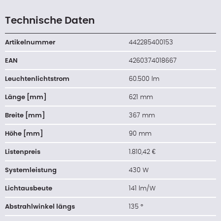
Technische Daten
Artikelnummer
442285400153
EAN
4260374018667
Leuchtenlichtstrom
60.500 lm
Länge [mm]
621 mm
Breite [mm]
367 mm
Höhe [mm]
90 mm
Listenpreis
1.810,42 €
Systemleistung
430 W
Lichtausbeute
141 lm/W
Abstrahlwinkel längs
135 °