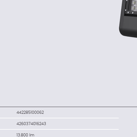
442285100062
4260374016243
13.800 lm