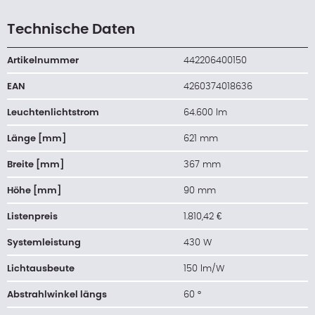
Technische Daten
Artikelnummer
442206400150
EAN
4260374018636
Leuchtenlichtstrom
64.600 lm
Länge [mm]
621 mm
Breite [mm]
367 mm
Höhe [mm]
90 mm
Listenpreis
1.810,42 €
Systemleistung
430 W
Lichtausbeute
150 lm/W
Abstrahlwinkel längs
60 °