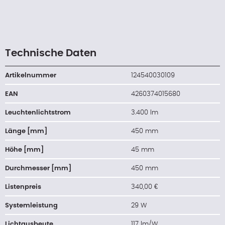
Technische Daten
Artikelnummer
124540030109
EAN
4260374015680
Leuchtenlichtstrom
3.400 lm
Länge [mm]
450 mm
Höhe [mm]
45 mm
Durchmesser [mm]
450 mm
Listenpreis
340,00 €
Systemleistung
29 W
Lichtausbeute
117 lm/W