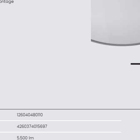
montage
126040480110
4260374015697
5.500 lm