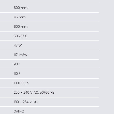
600 mm
45 mm
600 mm
506,67 €
47 W
117 lm/W
90 °
110 °
100.000 h
200 - 240 V AC, 50/60 Hz
180 - 264 V DC
DALI-2